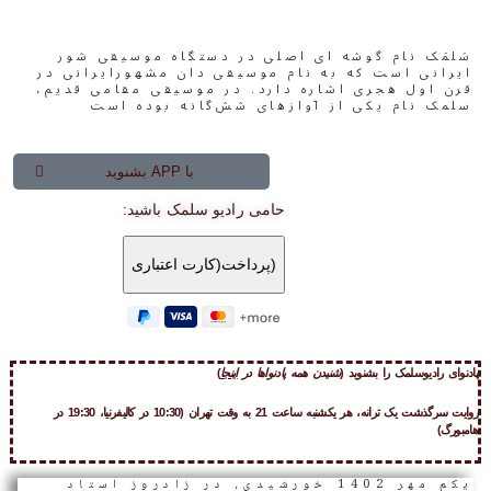
سَلمَک نام گوشه ای اصلی در دستگاه موسیقی شور
ایرانی است که به نام موسیقی دان مشهورایرانی در
قرن اول هجری اشاره دارد. در موسیقی مقامی قدیم،
سلمک نام یکی از آوازهای شش‌گانه بوده‌ است
بشنوید APP با
:حامی رادیو سلمک باشید
پادنوای رادیوسلمک
را بشنوید (
شنیدن همه پادنواها در
اینجا
)
روایت سرگذشت یک ترانه، هر یکشنبه ساعت 21 به وقت تهران (10:30 در کالیفرنیا، 19:30 در
هامبورگ)
یکم مهر 1402 خورشیدی، در زادروز استاد