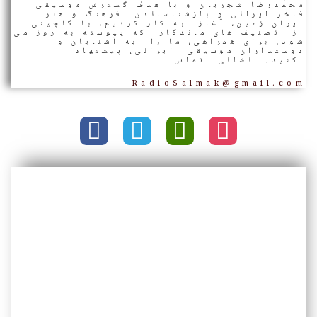
محمدرضا شجریان و با هدف گسترش موسیقی
فاخر ایرانی و بازشناساندن فرهنگ و هنر
ایران زمین، آغاز به کار کردیم، با گلچینی
از تصنیف های ماندگار که پیوسته به روز می
شود. برای همراهی، ما را به آشنایان و
دوستداران موسیقی ایرانی، پیشنهاد
کنید. نشانی تماس
RadioSalmak@gmail.com